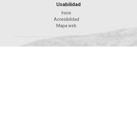
Usabilidad
Inicio
Accesibilidad
Mapa web
Ayuntamiento de Alcoy
Pl. d'Espanya, 1, 03801 Alcoy (Alicante)
965 53 71 00
ajualcoi@alcoi.org
www.alcoi.org