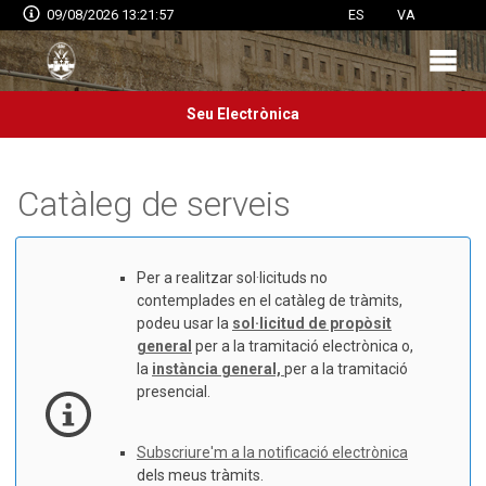
09/08/2026 13:21:57
ES
VA
Seu Electrònica
Catàleg de serveis
Per a realitzar sol·licituds no
contemplades en el catàleg de tràmits,
podeu usar la
sol·licitud de propòsit
general
per a la tramitació electrònica o,
la
instància general,
per a la tramitació
presencial.
Subscriure'm a la notificació electrònica
dels meus tràmits.